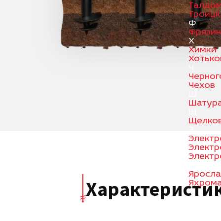
Талдо
Троицк
Ф
Фрязи
Х
Химки
Хотько
Ч
Черног
Чехов
Ш
Шатур
Щ
Щелко
Э
Электр
Электр
Электр
Я
Яросла
Характеристи
Яхром
Каталог