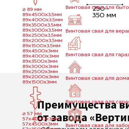
Винтовая свая для быт
250 -
⌀ 89 мм
89x4500x3.5мм
350 мм
89x4000x3.5мм
89x3500x3.5мм
89x3000x3.5мм
Винтовая свая для вер
89x2500x3.5мм
89x2000x3.5мм
89x1500x3.5мм
89x4500x3мм
Винтовая свая для гар
89x4000x3мм
89x3500x3мм
89x3000x3мм
89x2500x3мм
89x2000x3мм
Винтовая свая для дома
89x1500x3мм
Преимущества в
Винтовая свая для сара
от завода «Верти
⌀ 57 мм
57x4000x3мм
57x4500x3мм
Винтовая свая для забо