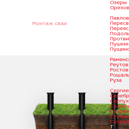
Озеры
Орехов
П
Павлов
Пересв
Монтаж сваи
Переяс
Подол
Протв
Пушки
Пущин
Р
Раменс
Реутов
Ростов
Рошал
Руза
С
Сергие
Серебр
Серпух
Солнеч
Старая
Ступин
Суздал
Т