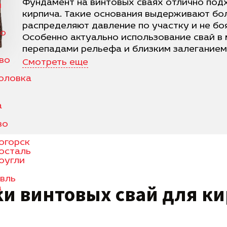
Фундамент на винтовых сваях отлично под
м
кирпича. Такие основания выдерживают бо
распределяют давление по участку и не бо
но
Особенно актуально использование свай в
перепадами рельефа и близким залеганием
во
Смотреть еще
оловка
а
во
огорск
осталь
оугли
вль
ки
винтовых свай
для ки
а