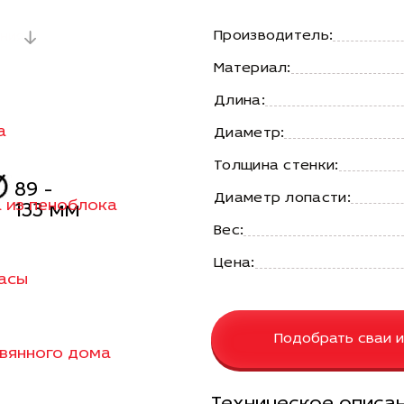
Производитель:
ния
Материал:
Длина:
а
Диаметр:
Толщина стенки:
89 -
Диаметр лопасти:
а из пеноблока
133 мм
Вес:
Цена:
расы
Подобрать сваи и
евянного дома