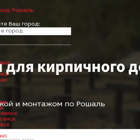
род:
Рошаль
те Ваш город:
я для кирпичного 
вка
иха
ицы
е
мир
вкой и монтажом по Рошаль
а
оламск
сенск
вск
ыно