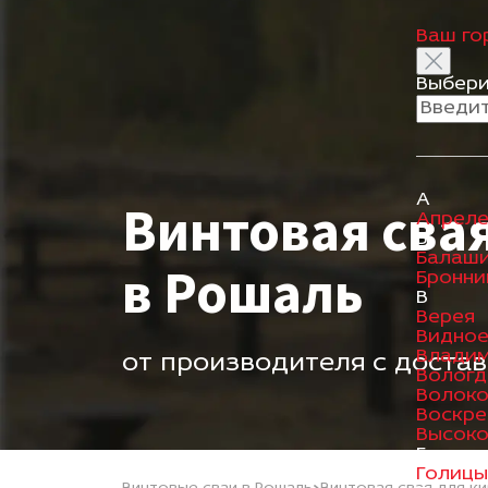
Ваш го
Выбери
А
Винтовая сва
Апреле
Б
Балаш
в Рошаль
Бронн
В
Верея
Видно
Влади
от производителя с доста
Вологд
Волок
Воскре
Высоко
Г
Голиц