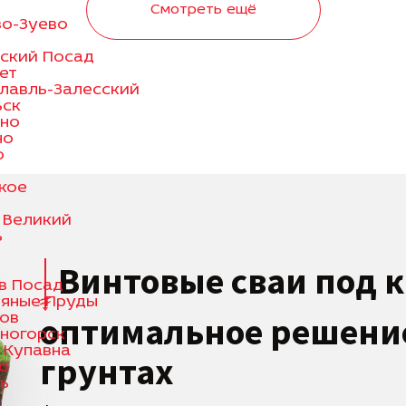
Смотреть ещё
о-Зуево
ский Посад
ет
лавль-Залесский
ьск
ино
но
о
кое
 Великий
ь
Винтовые сваи под 
в Посад
яные Пруды
оптимальное решени
ов
ногорск
 Купавна
грунтах
о
ь