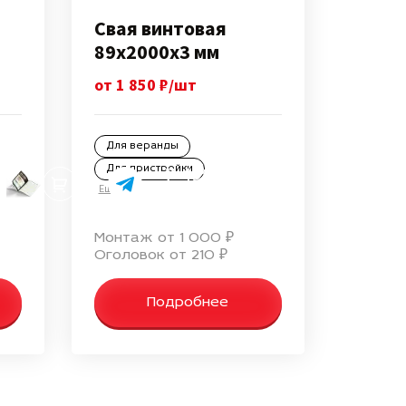
Свая винтовая
89х2000х3 мм
от 1 850 ₽/шт
Для веранды
Для пристройки
+7 499 647-43-87
Еще
info@svai-vertikal.ru
Монтаж от 1 000 ₽
Оголовок от 210 ₽
Подробнее