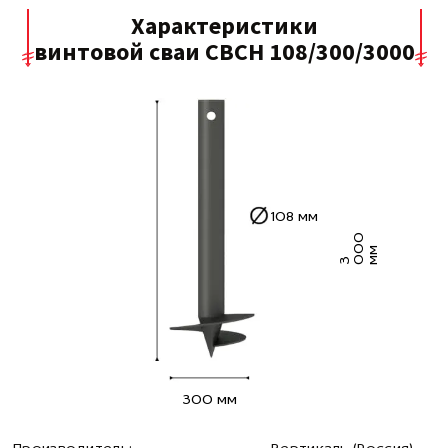
Характеристики
винтовой сваи СВСН 108/300/3000
108 мм
0
0
м
3 0
м
300 мм