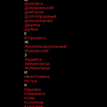
Дедовск
Дзержинский
Дмитров
Долгопрудный
Домодедово
Дрезна
Дубна
Е
Егорьевск
Ж
Железнодорожный
Жуковский
З
Зарайск
Звенигород
Зеленоград
И
Ивантеевка
Истра
К
Кашира
Климовск
Клин
Коломна
Королев