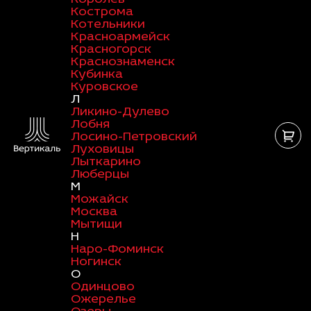
Кострома
Котельники
Красноармейск
Красногорск
Краснознаменск
Кубинка
Куровское
Л
Ликино-Дулево
Лобня
Лосино-Петровский
Луховицы
Лыткарино
Люберцы
М
Можайск
Москва
Мытищи
Н
Наро-Фоминск
Ногинск
О
Одинцово
Ожерелье