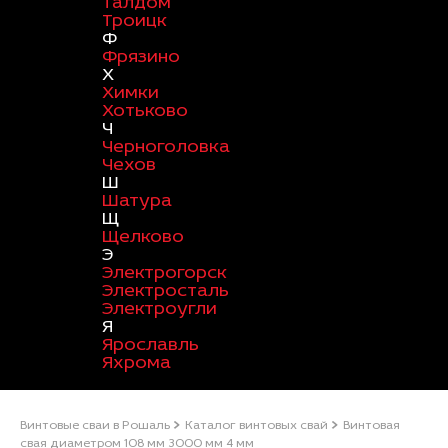
Талдом
Троицк
Ф
Фрязино
Х
Химки
Хотьково
Ч
Черноголовка
Чехов
Ш
Шатура
Щ
Щелково
Э
Электрогорск
Электросталь
Электроугли
Я
Ярославль
Яхрома
Винтовые сваи в Рошаль
Каталог винтовых свай
Винтовая
свая диаметром 108 мм 3000 мм 4 мм