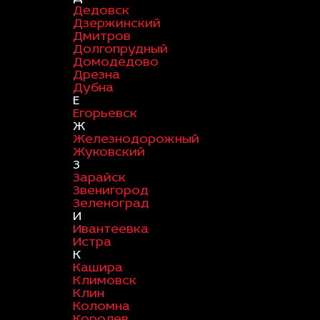
Дедовск
Дзержинский
Дмитров
Долгопрудный
Домодедово
Дрезна
Дубна
Е
Егорьевск
Ж
Железнодорожный
Жуковский
З
Зарайск
Звенигород
Зеленоград
И
Ивантеевка
Истра
К
Кашира
Климовск
Клин
Коломна
Королев