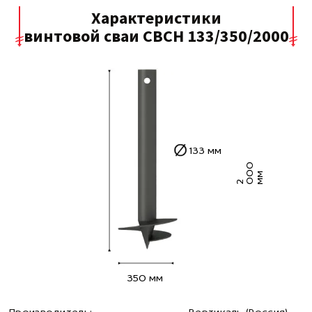
Характеристики
винтовой сваи СВСН 133/350/2000
133 мм
0
0
м
2
0
м
350 мм