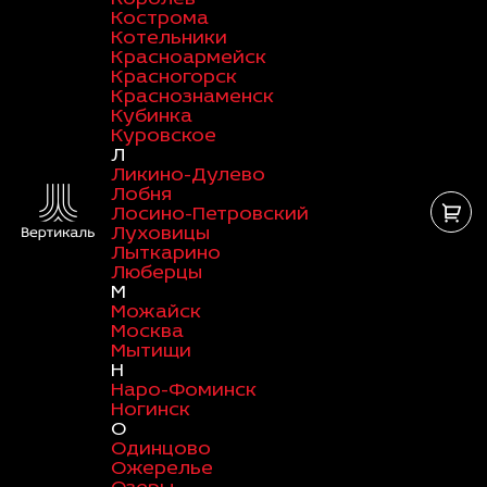
Кострома
Котельники
Красноармейск
Красногорск
Краснознаменск
Кубинка
Куровское
Л
Ликино-Дулево
Лобня
Лосино-Петровский
Луховицы
Лыткарино
Люберцы
М
Можайск
Москва
Мытищи
Н
Наро-Фоминск
Ногинск
О
Одинцово
Ожерелье