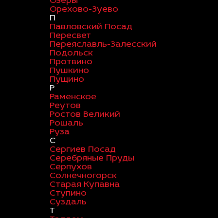
Озеры
Орехово-Зуево
П
Павловский Посад
Пересвет
Переяславль-Залесский
Подольск
Протвино
Пушкино
Пущино
Р
Раменское
Реутов
Ростов Великий
Рошаль
Руза
С
Сергиев Посад
Серебряные Пруды
Серпухов
Солнечногорск
Старая Купавна
Ступино
Суздаль
Т