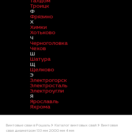
Талдом
Троицк
Ф
Фрязино
Х
Химки
Хотьково
Ч
Черноголовка
Чехов
Ш
Шатура
Щ
Щелково
Э
Электрогорск
Электросталь
Электроугли
Я
Ярославль
Яхрома
Винтовые сваи в Рошаль
Каталог винтовых свай
Винтовая
свая диаметром 133 мм 2000 мм 4 мм