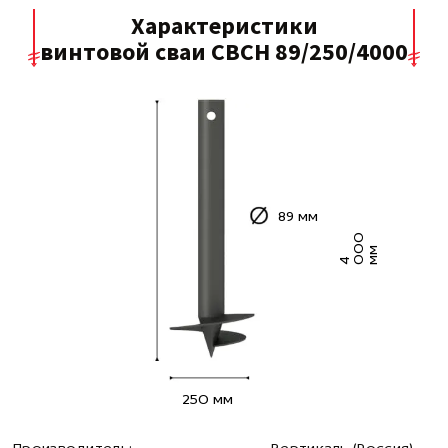
Характеристики
винтовой сваи СВСН 89/250/4000
89 мм
0
0
м
4 0
м
250 мм