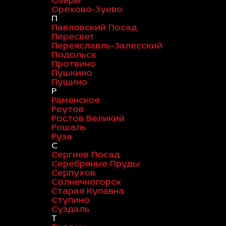
Озеры
Орехово-Зуево
П
Павловский Посад
Пересвет
Переяславль-Залесский
Подольск
Протвино
Пушкино
Пущино
Р
Раменское
Реутов
Ростов Великий
Рошаль
Руза
С
Сергиев Посад
Серебряные Пруды
Серпухов
Солнечногорск
Старая Купавна
Ступино
Суздаль
Т