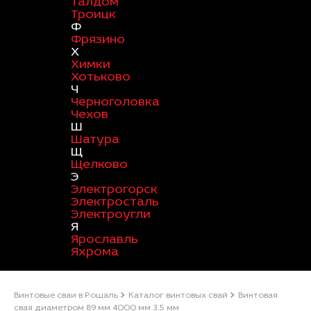
Талдом
Троицк
Ф
Фрязино
Х
Химки
Хотьково
Ч
Черноголовка
Чехов
Ш
Шатура
Щ
Щелково
Э
Электрогорск
Электросталь
Электроугли
Я
Ярославль
Яхрома
Винтовые сваи в Рошаль
Каталог винтовых свай
Винтовая
свая диаметром 89 мм 4000 мм 3.5 мм