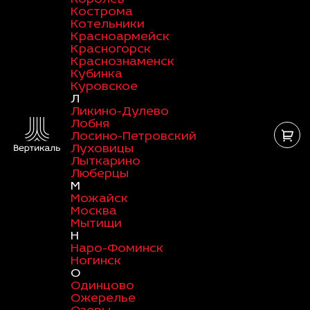
Кострома
Котельники
Красноармейск
Красногорск
Краснознаменск
Кубинка
Куровское
Л
Ликино-Дулево
Лобня
Лосино-Петровский
Луховицы
Лыткарино
Люберцы
М
Можайск
Москва
Мытищи
Н
Наро-Фоминск
Ногинск
О
Одинцово
Ожерелье