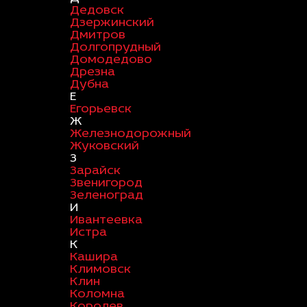
Дедовск
Дзержинский
Дмитров
Долгопрудный
Домодедово
Дрезна
Дубна
Е
Егорьевск
Ж
Железнодорожный
Жуковский
З
Зарайск
Звенигород
Зеленоград
И
Ивантеевка
Истра
К
Кашира
Климовск
Клин
Коломна
Королев