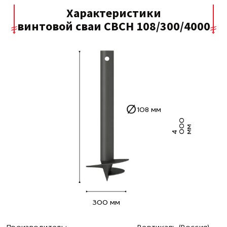
Характеристики
винтовой сваи СВСН 108/300/4000
108 мм
0
0
м
4 0
м
300 мм