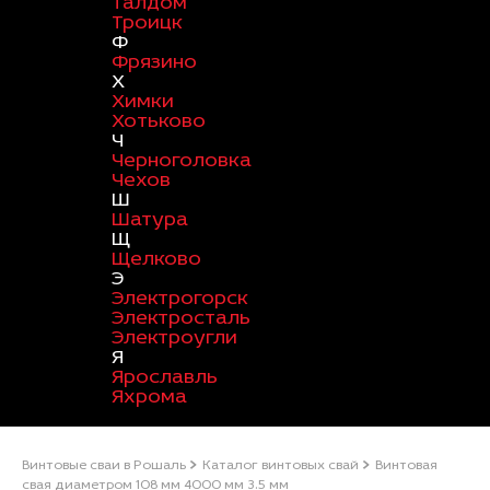
Талдом
Троицк
Ф
Фрязино
Х
Химки
Хотьково
Ч
Черноголовка
Чехов
Ш
Шатура
Щ
Щелково
Э
Электрогорск
Электросталь
Электроугли
Я
Ярославль
Яхрома
Винтовые сваи в Рошаль
Каталог винтовых свай
Винтовая
свая диаметром 108 мм 4000 мм 3.5 мм