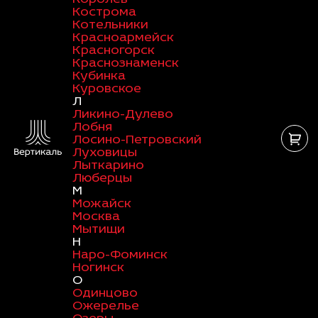
Кострома
Котельники
Красноармейск
Красногорск
Краснознаменск
Кубинка
Куровское
Л
Ликино-Дулево
Лобня
Лосино-Петровский
Луховицы
Лыткарино
Люберцы
М
Можайск
Москва
Мытищи
Н
Наро-Фоминск
Ногинск
О
Одинцово
Ожерелье