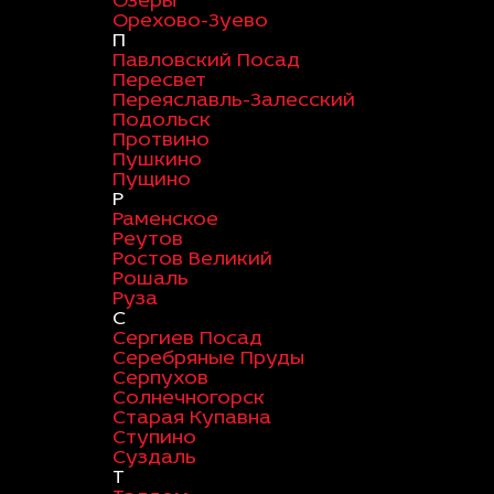
Озеры
Орехово-Зуево
П
Павловский Посад
Пересвет
Переяславль-Залесский
Подольск
Протвино
Пушкино
Пущино
Р
Раменское
Реутов
Ростов Великий
Рошаль
Руза
С
Сергиев Посад
Серебряные Пруды
Серпухов
Солнечногорск
Старая Купавна
Ступино
Суздаль
Т