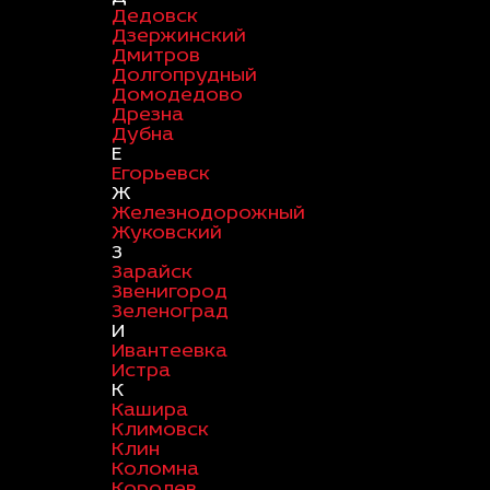
Дедовск
Дзержинский
Дмитров
Долгопрудный
Домодедово
Дрезна
Дубна
Е
Егорьевск
Ж
Железнодорожный
Жуковский
З
Зарайск
Звенигород
Зеленоград
И
Ивантеевка
Истра
К
Кашира
Климовск
Клин
Коломна
Королев