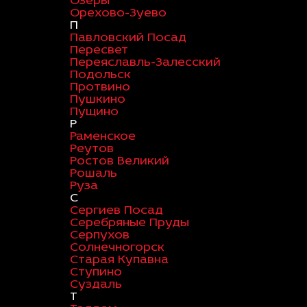
Озеры
Орехово-Зуево
П
Павловский Посад
Пересвет
Переяславль-Залесский
Подольск
Протвино
Пушкино
Пущино
Р
Раменское
Реутов
Ростов Великий
Рошаль
Руза
С
Сергиев Посад
Серебряные Пруды
Серпухов
Солнечногорск
Старая Купавна
Ступино
Суздаль
Т