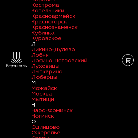
Кострома
Котельники
Красноармейск
Красногорск
Краснознаменск
Кубинка
Куровское
Л
Ликино-Дулево
Лобня
Лосино-Петровский
Луховицы
Лыткарино
Люберцы
М
Можайск
Москва
Мытищи
Н
Наро-Фоминск
Ногинск
О
Одинцово
Ожерелье