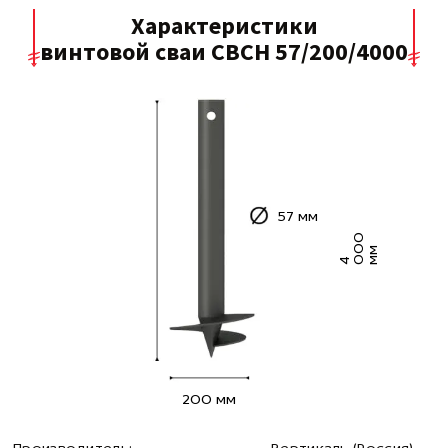
Характеристики
винтовой сваи СВСН 57/200/4000
57 мм
0
0
м
4 0
м
200 мм