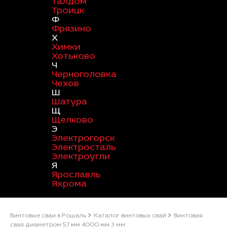
Талдом
Троицк
Ф
Фрязино
Х
Химки
Хотьково
Ч
Черноголовка
Чехов
Ш
Шатура
Щ
Щелково
Э
Электрогорск
Электросталь
Электроугли
Я
Ярославль
Яхрома
Винтовые сваи в Рошаль
Каталог винтовых свай
Винтовая
свая диаметром 57 мм 4000 мм 3 мм