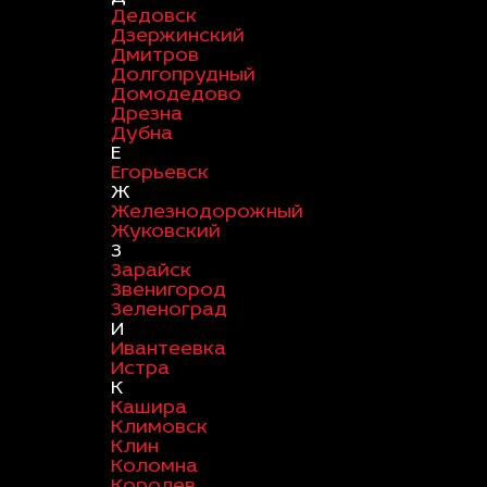
Дедовск
Дзержинский
Дмитров
Долгопрудный
Домодедово
Дрезна
Дубна
Е
Егорьевск
Ж
Железнодорожный
Жуковский
З
Зарайск
Звенигород
Зеленоград
И
Ивантеевка
Истра
К
Кашира
Климовск
Клин
Коломна
Королев