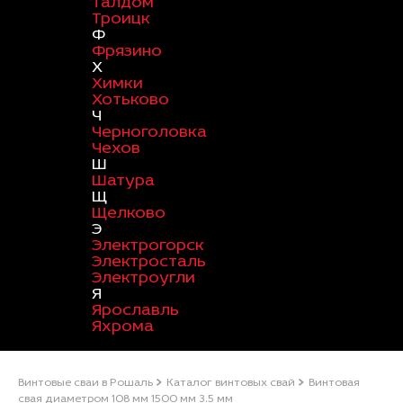
Талдом
Троицк
Ф
Фрязино
Х
Химки
Хотьково
Ч
Черноголовка
Чехов
Ш
Шатура
Щ
Щелково
Э
Электрогорск
Электросталь
Электроугли
Я
Ярославль
Яхрома
Винтовые сваи в Рошаль
Каталог винтовых свай
Винтовая
свая диаметром 108 мм 1500 мм 3.5 мм