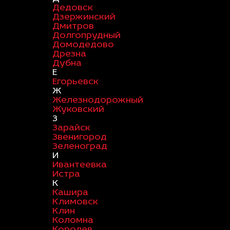
Дедовск
Дзержинский
Дмитров
Долгопрудный
Домодедово
Дрезна
Дубна
Е
Егорьевск
Ж
Железнодорожный
Жуковский
З
Зарайск
Звенигород
Зеленоград
И
Ивантеевка
Истра
К
Кашира
Климовск
Клин
Коломна
Королев