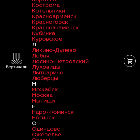
Кострома
Котельники
Красноармейск
Красногорск
Краснознаменск
Кубинка
Куровское
Л
Ликино-Дулево
Лобня
Лосино-Петровский
Луховицы
Лыткарино
Люберцы
М
Можайск
Москва
Мытищи
Н
Наро-Фоминск
Ногинск
О
Одинцово
Ожерелье