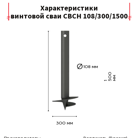
Характеристики
винтовой сваи СВСН 108/300/1500
108 мм
0
0
м
1
5
м
300 мм