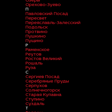
Озеры
Орехово-Зуево
П
Павловский Посад
Пересвет
Переяславль-Залесский
Подольск
Протвино
Пушкино
Пущино
Р
Раменское
Реутов
Ростов Великий
Рошаль
Руза
С
Сергиев Посад
Серебряные Пруды
Серпухов
Солнечногорск
Старая Купавна
Ступино
Суздаль
Т