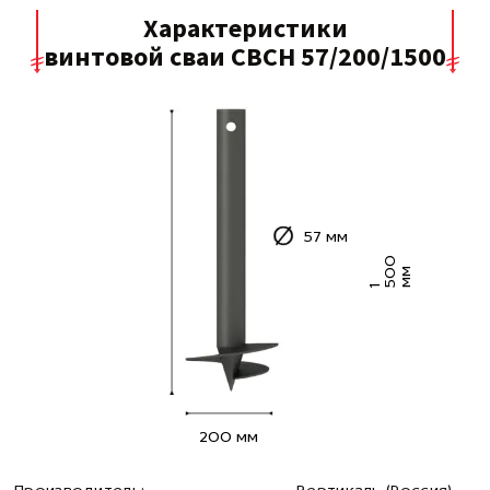
Характеристики
винтовой сваи СВСН 57/200/1500
57 мм
0
0
м
1
5
м
200 мм