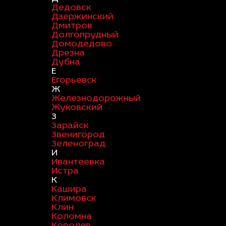
Дедовск
Дзержинский
Дмитров
Долгопрудный
Домодедово
Дрезна
Дубна
Е
Егорьевск
Ж
Железнодорожный
Жуковский
З
Зарайск
Звенигород
Зеленоград
И
Ивантеевка
Истра
К
Кашира
Климовск
Клин
Коломна
Королев