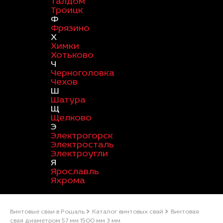
Талдом
Троицк
Ф
Фрязино
Х
Химки
Хотьково
Ч
Черноголовка
Чехов
Ш
Шатура
Щ
Щелково
Э
Электрогорск
Электросталь
Электроугли
Я
Ярославль
Яхрома
Винтовые сваи в Рошаль
Каталог винтовых свай
Винтовая
свая диаметром 57 мм 1500 мм 3 мм