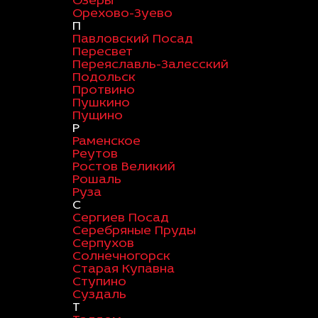
Озеры
Орехово-Зуево
П
Павловский Посад
Пересвет
Переяславль-Залесский
Подольск
Протвино
Пушкино
Пущино
Р
Раменское
Реутов
Ростов Великий
Рошаль
Руза
С
Сергиев Посад
Серебряные Пруды
Серпухов
Солнечногорск
Старая Купавна
Ступино
Суздаль
Т