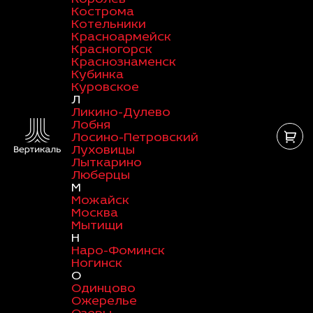
Кострома
Котельники
Красноармейск
Красногорск
Краснознаменск
Кубинка
Куровское
Л
Ликино-Дулево
Лобня
Лосино-Петровский
Луховицы
Лыткарино
Люберцы
М
Можайск
Москва
Мытищи
Н
Наро-Фоминск
Ногинск
О
Одинцово
Ожерелье